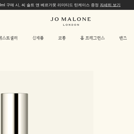
00ml 구매 시, 씨 솔트 앤 베르가못 리미티드 틴케이스 증정
자세히 보기
베스트셀러
신제품
코롱
홈 프레그런스
맨즈