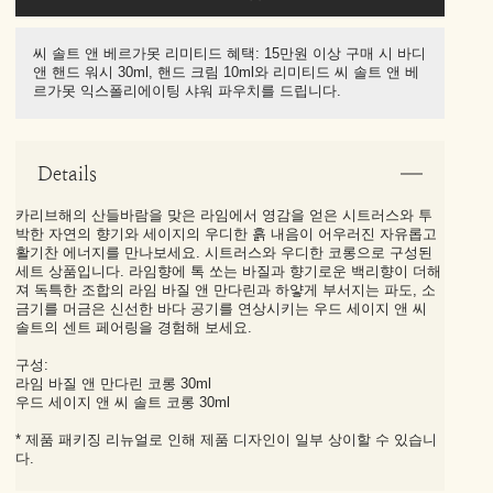
씨 솔트 앤 베르가못 리미티드 혜택: 15만원 이상 구매 시 바디
앤 핸드 워시 30ml, 핸드 크림 10ml와 리미티드 씨 솔트 앤 베
르가못 익스폴리에이팅 샤워 파우치를 드립니다.
Details
카리브해의 산들바람을 맞은 라임에서 영감을 얻은 시트러스와 투
박한 자연의 향기와 세이지의 우디한 흙 내음이 어우러진 자유롭고
활기찬 에너지를 만나보세요. 시트러스와 우디한 코롱으로 구성된
세트 상품입니다. 라임향에 톡 쏘는 바질과 향기로운 백리향이 더해
져 독특한 조합의 라임 바질 앤 만다린과 하얗게 부서지는 파도, 소
금기를 머금은 신선한 바다 공기를 연상시키는 우드 세이지 앤 씨
솔트의 센트 페어링을 경험해 보세요.
구성:
라임 바질 앤 만다린 코롱 30ml
우드 세이지 앤 씨 솔트 코롱 30ml
* 제품 패키징 리뉴얼로 인해 제품 디자인이 일부 상이할 수 있습니
다.