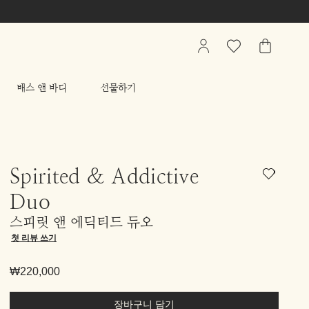
My
관
가
Account
심
방
상
배스 앤 바디
선물하기
품
리
스
트
Spirited & Addictive
Duo
스피릿 앤 에딕티드 듀오
첫 리뷰 쓰기
₩220,000
장바구니 담기