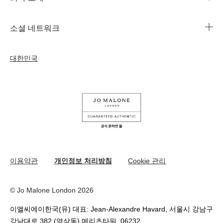
1644-3753
조 말론 런던의 자선 임무
법인 정보
주문 조회
소셜 네트워크
친절함의 문화
커리어
자주 묻는 질문
인스타그램
우리의 사람& 우리의 일터
대한민국
나의 프로필
페이스북
지속가능성을 위한 우리의 활동
나의 오더
유튜브
원료
교환 및 환불 규정
카카오 채널
온라인 부티크 쇼핑
이용약관
개인정보 처리방침
Cookie 관리
© Jo Malone London 2026
이엘씨에이한국(유) 대표: Jean-Alexandre Havard, 서울시 강남구
강남대로 382 (역삼동) 메리츠타워, 06232