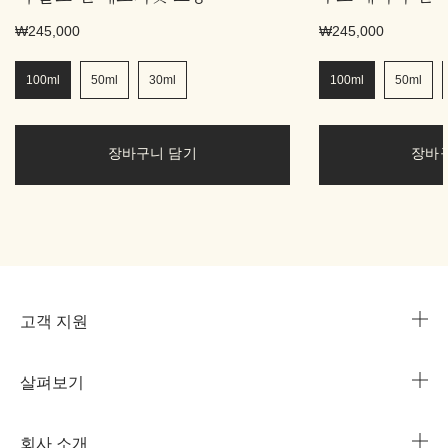
₩245,000
₩245,000
100ml
50ml
30ml
100ml
50ml
장바구니 담기
장바
고객 지원
살펴보기
카카오 라이브챗
매장 안내
회사 소개