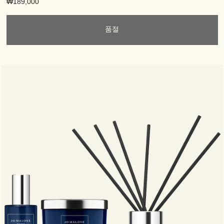
₩189,000
품절