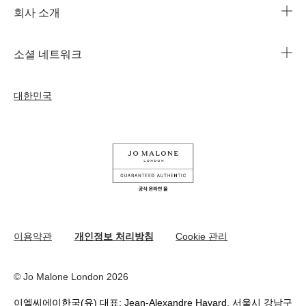
회사 소개
1644-3753
조 말론 런던의 자선 임무
법인 정보
주문 조회
소셜 네트워크
친절함의 문화
커리어
자주 묻는 질문
인스타그램
우리의 사람& 우리의 일터
대한민국
나의 프로필
페이스북
지속가능성을 위한 우리의 활동
나의 오더
유튜브
원료
교환 및 환불 규정
카카오 채널
온라인 부티크 쇼핑
이용약관
개인정보 처리방침
Cookie 관리
© Jo Malone London 2026
이엘씨에이한국(유) 대표: Jean-Alexandre Havard, 서울시 강남구