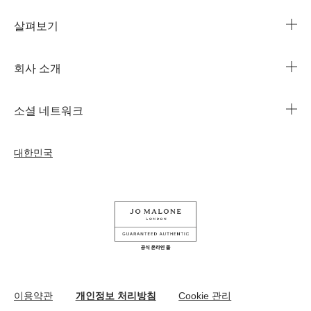
살펴보기
카카오 라이브챗
매장 안내
회사 소개
1644-3753
조 말론 런던의 자선 임무
법인 정보
주문 조회
소셜 네트워크
친절함의 문화
커리어
자주 묻는 질문
인스타그램
우리의 사람& 우리의 일터
대한민국
나의 프로필
페이스북
지속가능성을 위한 우리의 활동
나의 오더
유튜브
원료
교환 및 환불 규정
카카오 채널
온라인 부티크 쇼핑
이용약관
개인정보 처리방침
Cookie 관리