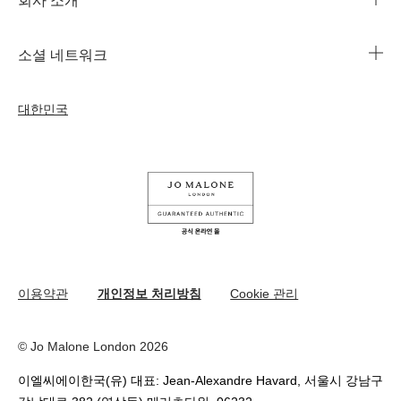
회사 소개
1644-3753
조 말론 런던의 자선 임무
법인 정보
주문 조회
소셜 네트워크
친절함의 문화
커리어
자주 묻는 질문
인스타그램
우리의 사람& 우리의 일터
대한민국
나의 프로필
페이스북
지속가능성을 위한 우리의 활동
나의 오더
유튜브
원료
교환 및 환불 규정
카카오 채널
온라인 부티크 쇼핑
이용약관
개인정보 처리방침
Cookie 관리
© Jo Malone London 2026
이엘씨에이한국(유) 대표: Jean-Alexandre Havard, 서울시 강남구