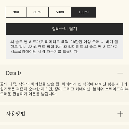
9ml
30ml
50ml
100ml
장바구니 담기
씨 솔트 앤 베르가못 리미티드 혜택: 15만원 이상 구매 시 바디 앤
핸드 워시 30ml, 핸드 크림 10ml와 리미티드 씨 솔트 앤 베르가못
익스폴리에이팅 샤워 파우치를 드립니다.
Details
꽃의 귀족, 작약의 화려함을 담은 향. 화려하게 핀 작약에 더해진 붉은 사과의
향기로운 과즙과 순수한 자스민, 장미 그리고 카네이션, 블러쉬 스웨이드의 부
드러운 관능미가 여운을 남깁니다.
사용방법