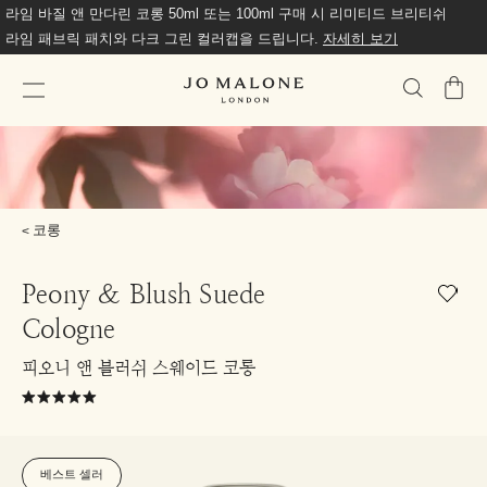
라임 바질 앤 만다린 코롱 50ml 또는 100ml 구매 시 리미티드 브리티쉬
라임 패브릭 패치와 다크 그린 컬러캡을 드립니다.
자세히 보기
가
방
코롱
Peony & Blush Suede
Cologne
피오니 앤 블러쉬 스웨이드 코롱
베스트 셀러