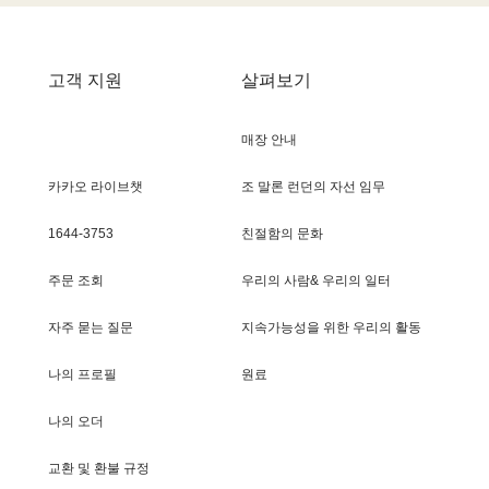
고객 지원
살펴보기
매장 안내
카카오 라이브챗
조 말론 런던의 자선 임무
1644-3753
친절함의 문화
주문 조회
우리의 사람& 우리의 일터
자주 묻는 질문
지속가능성을 위한 우리의 활동
나의 프로필
원료
나의 오더
교환 및 환불 규정