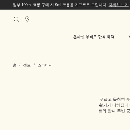
일부 100ml 코롱 구매 시 9ml 코롱을 기프트로 드립니다.
자세히 보기
Stores
온라인 부티크 단독 혜택
홈
센트
스파이시
푸르고 울창한 수
활기가 더해집니다
트와 만나 주변 