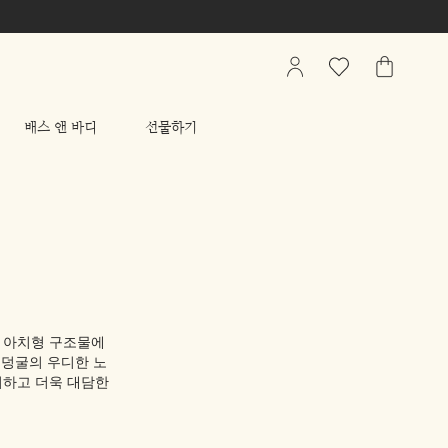
My
관
가
Account
심
방
상
배스 앤 바디
선물하기
품
리
스
트
한 아치형 구조물에
 덩굴의 우디한 노
더하고 더욱 대담한