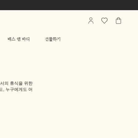
My
관
가
Account
심
방
상
배스 앤 바디
선물하기
품
리
스
트
에서의 휴식을 위한
도, 누구에게도 어