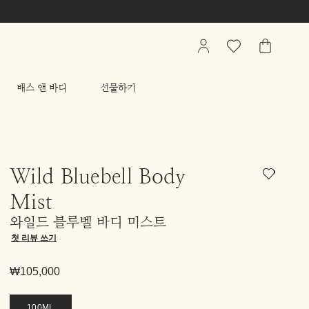
My
관
가
Account
심
방
상
배스 앤 바디
선물하기
품
리
스
트
Wild Bluebell Body
Mist
와일드 블루벨 바디 미스트
첫 리뷰 쓰기
₩105,000
100ML