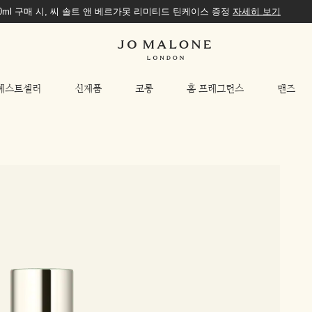
00ml 구매 시, 씨 솔트 앤 베르가못 리미티드 틴케이스 증정
자세히 보기
베스트셀러
신제품
코롱
홈 프레그런스
맨즈