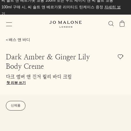
씨 솔트 앤 베르가못 코롱 100ml 또는 우드 세이지 앤 씨 솔트 코롱
100ml 구매 시, 씨 솔트 앤 베르가못 리미티드 틴케이스 증정
자세히 보
기
가
방
배스 앤 바디
Dark Amber & Ginger Lily
Body Creme
다크 엠버 앤 진저 릴리 바디 크림
첫 리뷰 쓰기
신제품