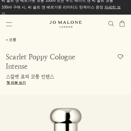
씨 솔트 앤 베르가못 코롱 100ml 또는 우드 세이지 앤 씨 솔트 코롱
100ml 구매 시, 씨 솔트 앤 베르가못 리미티드 틴케이스 증정
자세히 보
기
가
방
코롱
Scarlet Poppy Cologne
Intense
스칼렛 포피 코롱 인텐스
첫 리뷰 쓰기