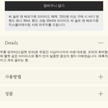
장바구니 담기
씨 솔트 앤 베르가못 리미티드 혜택: 15만원 이상 구매 시 바디 앤
핸드 워시 30ml, 핸드 크림 10ml와 리미티드 씨 솔트 앤 베르가못
익스폴리에이팅 샤워 파우치를 드립니다.
Details
주홍 양귀비(스칼렛 포피)로 뒤덮인 서남아시아의 야생 대초원. 포피의 화려함
에 벨벳 같은 아이리스와 통카 빈의 달콤한 풍요의 향이 더해졌습니다. 매혹적
이고 계속 끌리는 향.
사용방법
성분