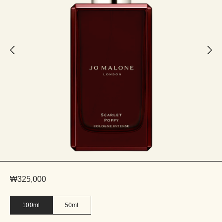
₩325,000
100ml
50ml