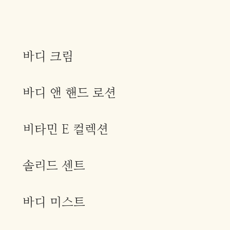
바디 크림
바디 앤 핸드 로션
비타민 E 컬렉션
솔리드 센트
바디 미스트