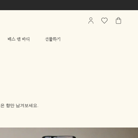
My
관
가
Account
심
방
상
배스 앤 바디
선물하기
품
리
스
트
좋은 향만 남겨보세요.