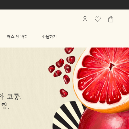
My
관
가
Account
심
방
상
배스 앤 바디
선물하기
품
리
스
트
 코롱.
링.