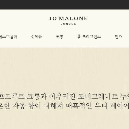
베스트셀러
신제품
코롱
홈 프레그런스
맨즈
프프루트 코롱과 어우러진 포머그레니트 누와
은한 자몽 향이 더해져 매혹적인 우디 레이어