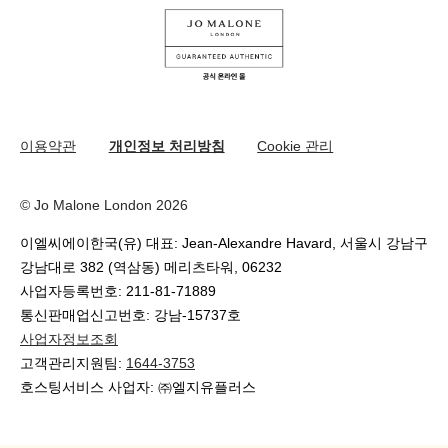
나의 오더
유튜브
원료
교환 및 환불 규정
카카오 채널
온라인 부티크 쇼핑
이용약관
개인정보 처리방침
Cookie 관리
© Jo Malone London 2026
이엘씨에이한국(유) 대표: Jean-Alexandre Havard, 서울시 강남구
강남대로 382 (역삼동) 메리츠타워, 06232
사업자등록번호: 211-81-71889
통신판매업신고번호: 강남-15737호
사업자정보조회
고객관리지원팀:
1644-3753
호스팅서비스 사업자: ㈜엘지유플러스