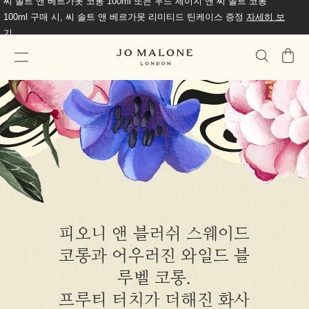
씨 솔트 앤 베르가못 코롱 100ml 또는 우드 세이지 앤 씨 솔트 코롱
100ml 구매 시, 씨 솔트 앤 베르가못 리미티드 틴케이스 증정
자세히 보
기
가
방
피오니 앤 블러쉬 스웨이드
코롱과 어우러진 와일드 블
루벨 코롱.
프루티 터치가 더해진 화사