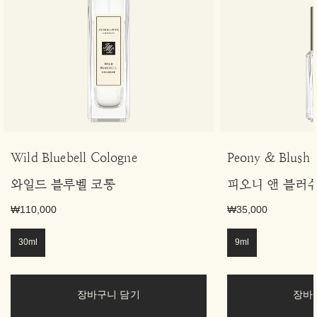
Wild Bluebell Cologne
Peony & Blush 
와일드 블루벨 코롱
피오니 앤 블러
₩110,000
₩35,000
30ml
9ml
장바구니 담기
장