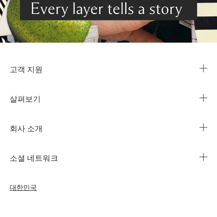
고객 지원
살펴보기
카카오 라이브챗
매장 안내
회사 소개
1644-3753
조 말론 런던의 자선 임무
법인 정보
주문 조회
소셜 네트워크
친절함의 문화
커리어
자주 묻는 질문
인스타그램
우리의 사람& 우리의 일터
대한민국
나의 프로필
페이스북
지속가능성을 위한 우리의 활동