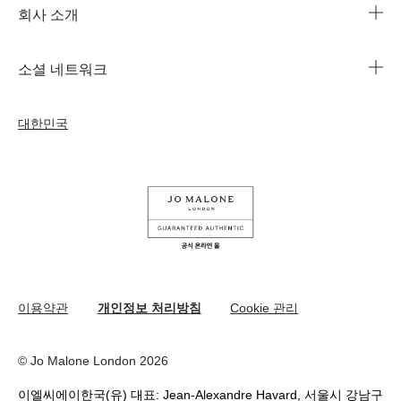
회사 소개
1644-3753
조 말론 런던의 자선 임무
법인 정보
주문 조회
소셜 네트워크
친절함의 문화
커리어
자주 묻는 질문
인스타그램
우리의 사람& 우리의 일터
대한민국
나의 프로필
페이스북
지속가능성을 위한 우리의 활동
나의 오더
유튜브
원료
교환 및 환불 규정
카카오 채널
온라인 부티크 쇼핑
이용약관
개인정보 처리방침
Cookie 관리
© Jo Malone London 2026
이엘씨에이한국(유) 대표: Jean-Alexandre Havard, 서울시 강남구