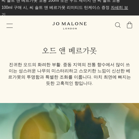
씨 솔트 앤 베르가못 코롱 100ml 또는 우드 세이지 앤 씨 솔트 코롱
100ml 구매 시, 씨 솔트 앤 베르가못 리미티드 틴케이스 증정
자세히 보
기
가
방
오드 앤 베르가못
진귀한 오드의 화려한 부활. 중동 지역의 전통 향수에서 많이 쓰
이는 성스러운 나무의 미스터리하고 스모키한 느낌이 신선한 베
르가못의 투명함과 특별한 조화를 이룹니다. 마치 최면에 빠지는
듯한 고혹적인 향입니다.