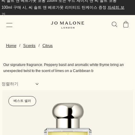
씨 솔트 앤 베르가못 코롱 100ml 또는 우드 세이지 앤 씨 솔트 코롱
100ml 구매 시, 씨 솔트 앤 베르가못 리미티드 틴케이스 증정
자세히 보
기
가
방
Lime Basil & Mandarin
Home
Scents
Citrus
Our signature fragrance. Peppery basil and aromatic white thyme bring an
unexpected twist to the scent of limes on a Caribbean b
베스트 셀러