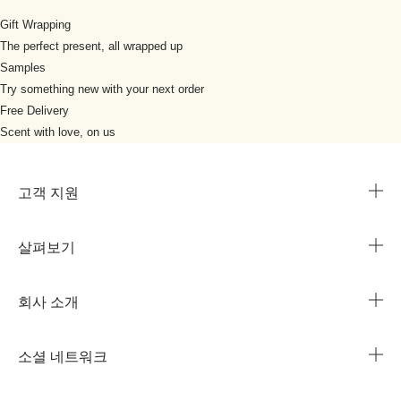
Gift Wrapping
The perfect present, all wrapped up
Samples
Try something new with your next order
Free Delivery
Scent with love, on us
고객 지원
살펴보기
카카오 라이브챗
매장 안내
회사 소개
1644-3753
조 말론 런던의 자선 임무
법인 정보
주문 조회
소셜 네트워크
친절함의 문화
커리어
자주 묻는 질문
인스타그램