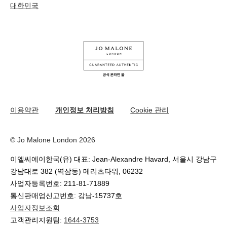
우리의 사람& 우리의 일터
대한민국
나의 프로필
페이스북
지속가능성을 위한 우리의 활동
나의 오더
유튜브
원료
교환 및 환불 규정
카카오 채널
온라인 부티크 쇼핑
이용약관
개인정보 처리방침
Cookie 관리
© Jo Malone London 2026
이엘씨에이한국(유) 대표: Jean-Alexandre Havard, 서울시 강남구
강남대로 382 (역삼동) 메리츠타워, 06232
사업자등록번호: 211-81-71889
통신판매업신고번호: 강남-15737호
사업자정보조회
고객관리지원팀:
1644-3753