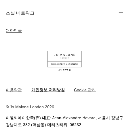
조 말론 런던의 자선 임무
법인 정보
주문 조회
소셜 네트워크
친절함의 문화
커리어
자주 묻는 질문
인스타그램
우리의 사람& 우리의 일터
대한민국
나의 프로필
페이스북
지속가능성을 위한 우리의 활동
나의 오더
유튜브
원료
교환 및 환불 규정
카카오 채널
온라인 부티크 쇼핑
이용약관
개인정보 처리방침
Cookie 관리
© Jo Malone London 2026
이엘씨에이한국(유) 대표: Jean-Alexandre Havard, 서울시 강남구
강남대로 382 (역삼동) 메리츠타워, 06232