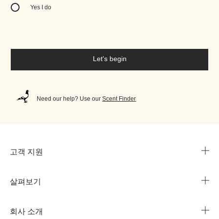
Yes I do
Let's begin
Need our help? Use our
Scent Finder
고객 지원
살펴보기
카카오 라이브챗
매장 안내
회사 소개
1644-3753