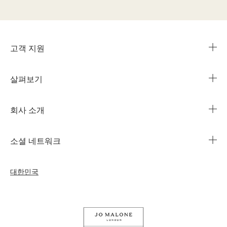
고객 지원
살펴보기
카카오 라이브챗
매장 안내
회사 소개
1644-3753
조 말론 런던의 자선 임무
법인 정보
주문 조회
소셜 네트워크
친절함의 문화
커리어
자주 묻는 질문
인스타그램
우리의 사람& 우리의 일터
대한민국
나의 프로필
페이스북
지속가능성을 위한 우리의 활동
나의 오더
유튜브
원료
교환 및 환불 규정