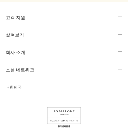
고객 지원
살펴보기
카카오 라이브챗
매장 안내
회사 소개
1644-3753
조 말론 런던의 자선 임무
법인 정보
주문 조회
소셜 네트워크
친절함의 문화
커리어
자주 묻는 질문
인스타그램
우리의 사람& 우리의 일터
대한민국
나의 프로필
페이스북
지속가능성을 위한 우리의 활동
나의 오더
유튜브
원료
교환 및 환불 규정
카카오 채널