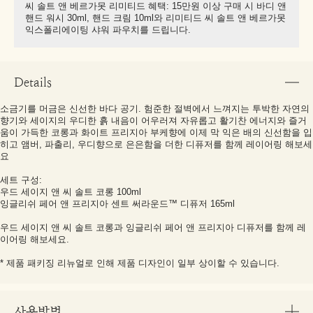
씨 솔트 앤 베르가못 리미티드 혜택: 15만원 이상 구매 시 바디 앤
핸드 워시 30ml, 핸드 크림 10ml와 리미티드 씨 솔트 앤 베르가못
익스폴리에이팅 샤워 파우치를 드립니다.
Details
소금기를 머금은 신선한 바다 공기. 험준한 절벽에서 느껴지는 투박한 자연의
향기와 세이지의 우디한 흙 내음이 어우러져 자유롭고 활기찬 에너지와 즐거
움이 가득한 코롱과 화이트 프리지아 부케향에 이제 막 익은 배의 신선함을 입
히고 앰버, 파출리, 우디향으로 은은함을 더한 디퓨저를 함께 레이어링 해보세
요
세트 구성:
우드 세이지 앤 씨 솔트 코롱 100ml
잉글리쉬 페어 앤 프리지아 센트 써라운드™ 디퓨저 165ml
우드 세이지 앤 씨 솔트 코롱과 잉글리쉬 페어 앤 프리지아 디퓨저를 함께 레
이어링 해보세요.
* 제품 패키징 리뉴얼로 인해 제품 디자인이 일부 상이할 수 있습니다.
사용방법