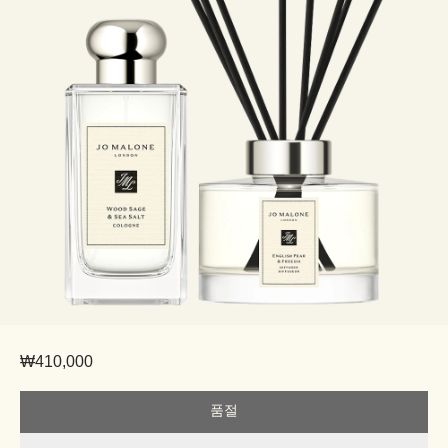
₩410,000
품절