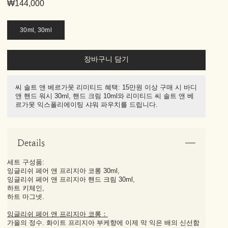
₩144,000
30ml, 30ml
장바구니 담기
씨 솔트 앤 베르가못 리미티드 혜택: 15만원 이상 구매 시 바디
앤 핸드 워시 30ml, 핸드 크림 10ml와 리미티드 씨 솔트 앤 베
르가못 익스폴리에이팅 샤워 파우치를 드립니다.
Details
세트 구성품:
잉글리쉬 페어 앤 프리지아 코롱 30ml,
잉글리쉬 페어 앤 프리지아 핸드 크림 30ml,
하트 키체인,
하트 마그넷.
잉글리쉬 페어 앤 프리지아 코롱：
가을의 정수. 화이트 프리지아 부케향에 이제 막 익은 배의 신선함