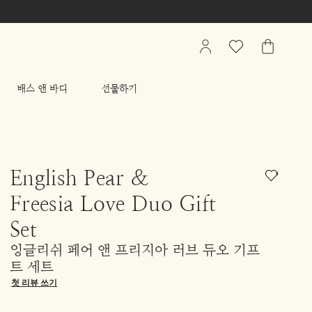
My
관
가
Account
심
방
상
배스 앤 바디
선물하기
품
리
스
트
English Pear &
Freesia Love Duo Gift
Set
잉글리쉬 페어 앤 프리지아 러브 듀오 기프
트 세트
첫 리뷰 쓰기