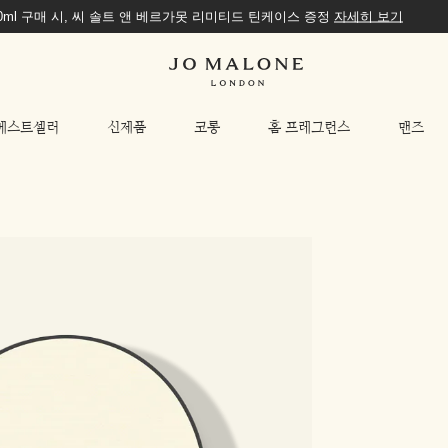
00ml 구매 시, 씨 솔트 앤 베르가못 리미티드 틴케이스 증정
자세히 보기
베스트셀러
신제품
코롱
홈 프레그런스
맨즈