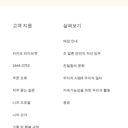
고객 지원
살펴보기
매장 안내
카카오 라이브챗
조 말론 런던의 자선 임무
1644-3753
친절함의 문화
주문 조회
우리의 사람& 우리의 일터
자주 묻는 질문
지속가능성을 위한 우리의 활동
나의 프로필
원료
나의 오더
교환 및 환불 규정