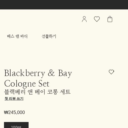
My
관
가
Account
심
방
상
배스 앤 바디
선물하기
품
리
스
트
Blackberry & Bay
Cologne Set
블랙베리 앤 베이 코롱 세트
첫 리뷰 쓰기
₩245,000
100ml