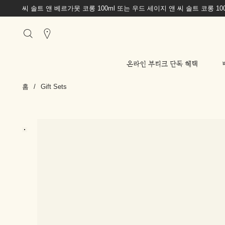
씨 솔트 앤 베르가못 코롱 100ml 또는 우드 세이지 앤 씨 솔트 코롱 1
Stores
온라인 부티크 단독 혜택
홈
/
Gift Sets