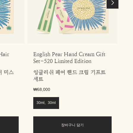
Hair
English Pear Hand Cream Gift
En
Set-520 Limited Edition
Ca
어 미스
잉글리쉬 페어 핸드 크림 기프트
잉
세트
기
₩68,000
₩1
30ml, 30ml
2
장바구니 담기