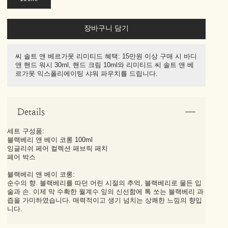
장바구니 담기
씨 솔트 앤 베르가못 리미티드 혜택: 15만원 이상 구매 시 바디
앤 핸드 워시 30ml, 핸드 크림 10ml와 리미티드 씨 솔트 앤 베
르가못 익스폴리에이팅 샤워 파우치를 드립니다.
Details
세트 구성품:
블랙베리 앤 베이 코롱 100ml
잉글리쉬 페어 컬렉션 패브릭 패치
페어 박스
블랙베리 앤 베이 코롱:
순수의 향. 블랙베리를 따던 어린 시절의 추억, 블랙베리로 물든 입
술과 손. 이제 막 수확한 월계수 잎의 신선함에 톡 쏘는 블랙베리 과
즙을 가미하였습니다. 매력적이고 생기 넘치는 상쾌한 느낌의 향입
니다.