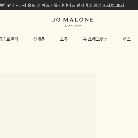
00ml 구매 시, 씨 솔트 앤 베르가못 리미티드 틴케이스 증정
자세히 보기
베스트셀러
신제품
코롱
홈 프레그런스
맨즈