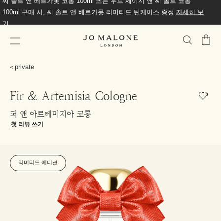
씨 솔트 앤 베르가못 코롱 100ml 또는 우드 세이지 앤 씨 솔트 코롱
100ml 구매 시, 씨 솔트 앤 베르가못 리미티드 틴케이스 증정
자세히 보
기
가
방
private
Fir & Artemisia Cologne
퍼 앤 아르테미지아 코롱
첫 리뷰 쓰기
리미티드 에디션