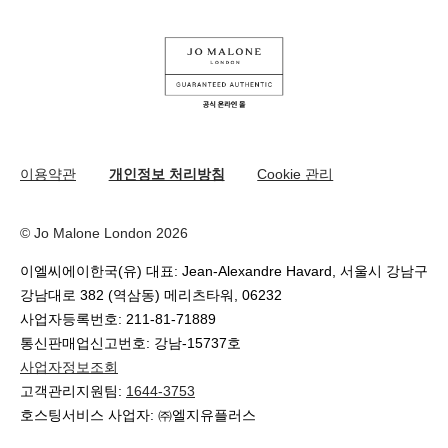
지속가능성을 위한 우리의 활동
나의 오더
유튜브
원료
교환 및 환불 규정
카카오 채널
온라인 부티크 쇼핑
이용약관
개인정보 처리방침
Cookie 관리
© Jo Malone London 2026
이엘씨에이한국(유) 대표: Jean-Alexandre Havard, 서울시 강남구
강남대로 382 (역삼동) 메리츠타워, 06232
사업자등록번호: 211-81-71889
통신판매업신고번호: 강남-15737호
사업자정보조회
고객관리지원팀:
1644-3753
호스팅서비스 사업자: ㈜엘지유플러스