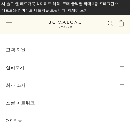
씨 솔트 앤 베르가못 리미티드 혜택: 구매 금액별 최대 3종 프레그런스
기프트와 리미티드 네트백을 드립니다.
자세히 보기
가
방
고객 지원
살펴보기
카카오 라이브챗
매장 안내
회사 소개
1644-3753
조 말론 런던의 자선 임무
법인 정보
주문 조회
소셜 네트워크
친절함의 문화
커리어
자주 묻는 질문
인스타그램
우리의 사람& 우리의 일터
대한민국
나의 프로필
페이스북