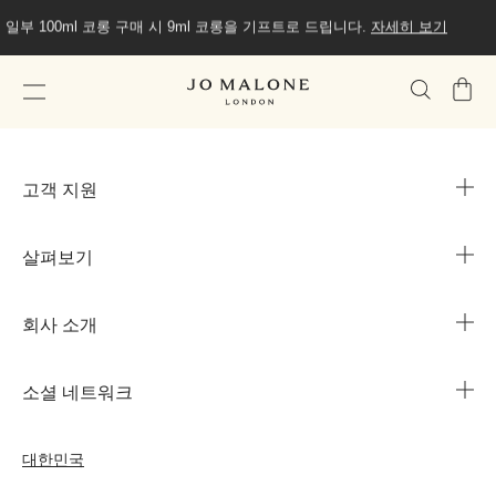
일부 100ml 코롱 구매 시 9ml 코롱을 기프트로 드립니다.
자세히 보기
가
방
고객 지원
살펴보기
카카오 라이브챗
매장 안내
회사 소개
1644-3753
조 말론 런던의 자선 임무
법인 정보
주문 조회
소셜 네트워크
친절함의 문화
커리어
자주 묻는 질문
인스타그램
우리의 사람& 우리의 일터
대한민국
나의 프로필
페이스북