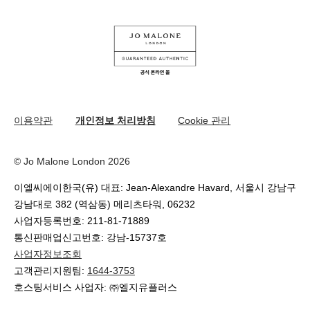
지속가능성을 위한 우리의 활동
나의 오더
유튜브
원료
교환 및 환불 규정
카카오 채널
온라인 부티크 쇼핑
이용약관
개인정보 처리방침
Cookie 관리
© Jo Malone London 2026
이엘씨에이한국(유) 대표: Jean-Alexandre Havard, 서울시 강남구
강남대로 382 (역삼동) 메리츠타워, 06232
사업자등록번호: 211-81-71889
통신판매업신고번호: 강남-15737호
사업자정보조회
고객관리지원팀:
1644-3753
호스팅서비스 사업자: ㈜엘지유플러스