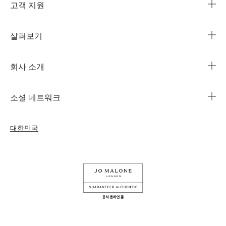
고객 지원
살펴보기
카카오 라이브챗
매장 안내
회사 소개
1644-3753
조 말론 런던의 자선 임무
법인 정보
주문 조회
소셜 네트워크
친절함의 문화
커리어
자주 묻는 질문
인스타그램
우리의 사람& 우리의 일터
대한민국
나의 프로필
페이스북
지속가능성을 위한 우리의 활동
나의 오더
유튜브
원료
교환 및 환불 규정
카카오 채널
온라인 부티크 쇼핑